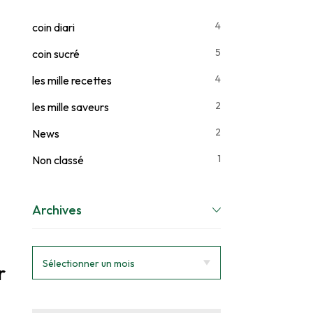
4
coin diari
5
coin sucré
4
les mille recettes
2
les mille saveurs
2
News
1
Non classé
Archives
r