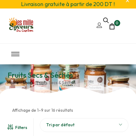
Livraison gratuite à partir de 200 DT !
0
Fruits Secs & Séchés
Home
Shop
Fruits Secs & Séchés
/
/
Affichage de 1–9 sur 16 résultats
Tri par défaut
Filters