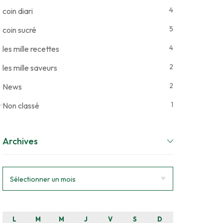
4
coin diari
5
coin sucré
4
les mille recettes
2
les mille saveurs
2
News
1
Non classé
Archives
L
M
M
J
V
S
D