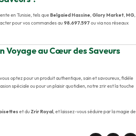
vente en Tunisie, tels que
Belgaied Hassine
,
Glory Market
,
MG
,
ntacter pour vos commandes au
98.697.597
ou via nos réseaux
: Un Voyage au Cœur des Saveurs
 vous optez pour un produit authentique, sain et savoureux, fidèle
sion spéciale ou pour un plaisir quotidien, notre zrir est la touche
oisettes
et du
Zrir Royal
, et laissez-vous séduire par la magie de