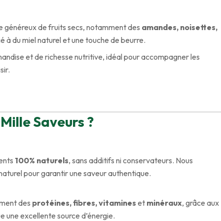
ge généreux de fruits secs, notamment des
amandes, noisettes,
rié à du miel naturel et une touche de beurre.
mandise et de richesse nutritive, idéal pour accompagner les
ir.
 Mille Saveurs ?
ients
100% naturels
, sans additifs ni conservateurs. Nous
l naturel pour garantir une saveur authentique.
amment des
protéines, fibres, vitamines
et
minéraux
, grâce aux
tue une excellente source d’énergie.