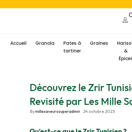
Accueil
Granola
Pates à
Graines
Haris
tartiner
&
Épice
Découvrez le Zrir Tunisi
Revisité par Les Mille 
By
millesaveurssuperadmin
24 octobre 2023
Qu’est-ce que le Zrir Tunisien ?