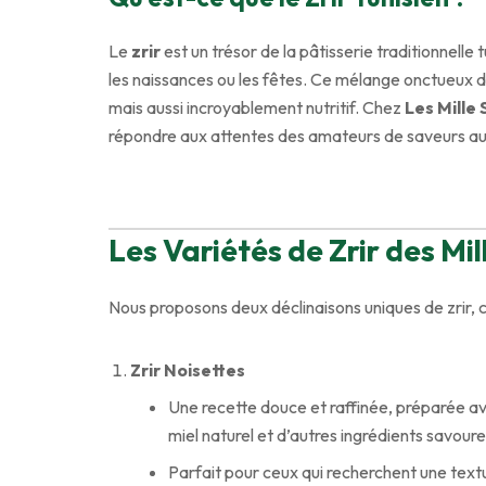
Le
zrir
est un trésor de la pâtisserie traditionnell
les naissances ou les fêtes. Ce mélange onctueux de
mais aussi incroyablement nutritif. Chez
Les Mille
répondre aux attentes des amateurs de saveurs au
Les Variétés de Zrir des Mi
Nous proposons deux déclinaisons uniques de zrir, c
Zrir Noisettes
Une recette douce et raffinée, préparée a
miel naturel et d’autres ingrédients savour
Parfait pour ceux qui recherchent une text