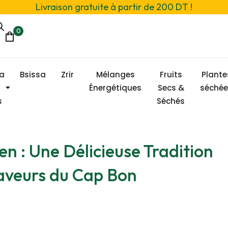
Livraison gratuite à partir de 200 DT !
0
sa
Bsissa
Zrir
Mélanges
Fruits
Plante
Énergétiques
Secs &
séchée
s
Séchés
en : Une Délicieuse Tradition
Saveurs du Cap Bon