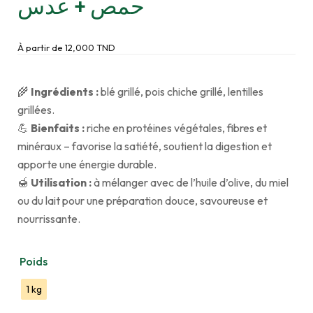
حمص + عدس
À partir de
12,000
TND
🌾
Ingrédients :
blé grillé, pois chiche grillé, lentilles
grillées.
💪
Bienfaits :
riche en protéines végétales, fibres et
minéraux – favorise la satiété, soutient la digestion et
apporte une énergie durable.
🍯
Utilisation :
à mélanger avec de l’huile d’olive, du miel
ou du lait pour une préparation douce, savoureuse et
nourrissante.
Poids
1 kg