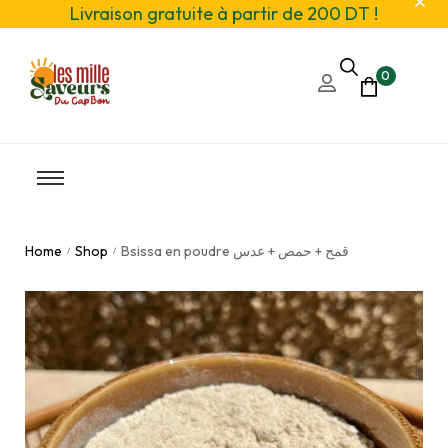
Livraison gratuite à partir de 200 DT !
0
Home
Shop
Bsissa en poudre قمح + حمص + عدس
/
/