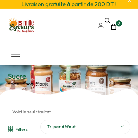
Livraison gratuite à partir de 200 DT !
0
Sucre
Home
Shop
Sucre
/
/
Voici le seul résultat
Tri par défaut
Filters